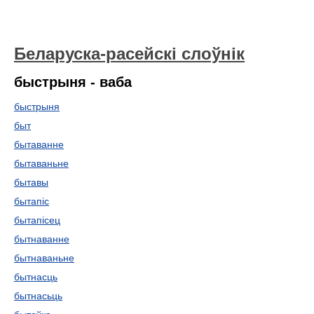
Беларуска-расейскі слоўнік
быстрыня - ваба
быстрыня
быт
бытаванне
бытаваньне
бытавы
бытапіс
бытапісец
бытнаванне
бытнаваньне
бытнасць
бытнасьць