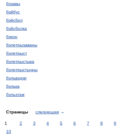
бэзавы
бэйбус
бэйсбол
бэйсболка
бэкон
бэлетрызаваны
бэлетрыст
бэлетрыстыка
бэлетрыстычны
бэльвэдэр
бэлька
бэльэтаж
Страницы
следующая
→
1
2
3
4
5
6
7
8
9
10